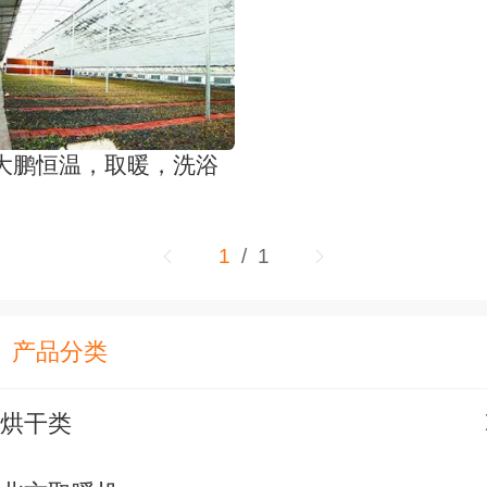
大鹏恒温，取暖，洗浴
1
/ 1
产品分类
烘干类